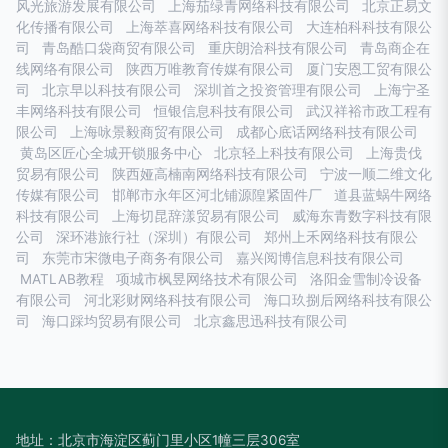
风光旅游发展有限公司
上海茄绿青网络科技有限公司
北京正易文
化传播有限公司
上海萃喜网络科技有限公司
大连柏科科技有限公
司
青岛酷口袋商贸有限公司
重庆朗洽科技有限公司
青岛商企在
线网络有限公司
陕西万唯教育传媒有限公司
厦门安恩工贸有限公
司
北京早以科技有限公司
深圳首之投资管理有限公司
上海宁圣
丰网络科技有限公司
恒银信息科技有限公司
武汉祥裕市政工程有
限公司
上海咏景毅商贸有限公司
成都心底话网络科技有限公司
黄岛区匠心全城开锁服务中心
北京轻上科技有限公司
上海贵伐
贸易有限公司
陕西娅高楠南网络科技有限公司
宁波一顺二维文化
传媒有限公司
邯郸市永年区河北铺源隍紧固件厂
道县蓝蜗牛网络
科技有限公司
上海切昆辞漾贸易有限公司
威海东青数字科技有限
公司
深环港旅行社（深圳）有限公司
郑州上禾网络科技有限公
司
东莞市宋微电子商务有限公司
嘉兴阅博信息科技有限公司
MATLAB教程
项城市枫昱网络技术有限公司
洛阳金雪制冷设备
有限公司
河北彩财网络科技有限公司
海口玖捌后网络科技有限公
司
海口踩均贸易有限公司
北京鑫思迅科技有限公司
地址：北京市海淀区蓟门里小区1幢三层306室