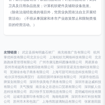
卫具及日用杂品批发；计算机软硬件及辅助设备批发。
（除依法须经批准的项目外，凭营业执照依法自主开展经
营活动）（不得从事国家和本市产业政策禁止和限制类项
目的经营活动。）
友情链接：
武定县插甸明鑫石材厂
南充格致广告有限公司
杭州
掌优科技有限公司北京分公司
上海铉杉亢网络科技有限公司
北京
路跑体育管理有限公司
广州市康泓数码图像有限公司
周易算命
苏州市靖超再生物资回收有限公司
深圳菲亚诺克生物科技有限公
司
芜湖绿水电子商务有限公司
上海可甜可闲信息科技有限公司
哈尔滨市悦耘商贸行
岳阳巨荫环保科技有限公司
河源市创想品
牌策划有限公司
深圳市俱美电子商务有限公司
深圳市速达威科技
有限公司
天气预报
南京金之谷进出口贸易有限公司
深圳蚁人信
息科技有限公司
四川快手互联网信息有限公司
昆明臧培科技有限
公司
运城市蓝辉印务有限公司
海南电影网
深圳市米吖科技有限
公司
苏州市木和包装厂
上海伟凯玻璃制品有限公司
张家港田园