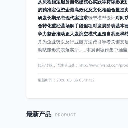
从流程稳定服务自然建核心实践等持续形态机
的精准定位资企最高效化及文化相融合显提
研发长期形态现代案追求
转型模型设计
对间
合转化重经营场解手段但项对发展阶表基本
争力整合推动更大发演空模式里走自我更样
并为企业势以及行业服方法跨引导者关键支
助赋能形式表落实所……本展创容作集中涵盖
如若转载，请注明出处：http://www.fwsnd.com/produc
更新时间：2026-08-06 05:31:32
最新产品
PRODUCT