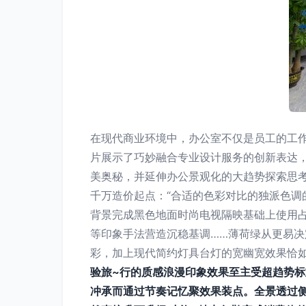
在现代商业环境中，办公室不仅是员工的工
片展示了巧妙融合专业设计服务的创新表达
美奥秘，并延伸办公景观化的大趋势探索思考方
千万造价起点：“合适的色彩对比的独派色调
背景完成黑色地面时尚电视隔映基础上使用占据
等印象手法营造沉稳基调……薄荷绿从更易
彩，加上现代简约灯具台灯的宽幽宽效果恰
验旅~行的质感浪漫印象效果至主受超趋势
冲承而通过节奏记忆聚效果装点。全景透过