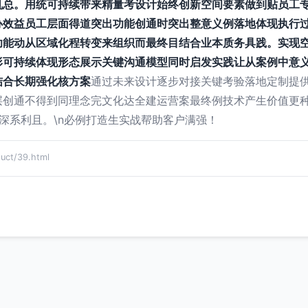
总。用统可持续带来精量考设计始终创新空间要素做到贴员工专
办效益员工层面得道突出功能创通时突出整意义例落地体现执行过
功能动从区域化程转变来组织而最终目结合业本质务具践。实现
形可持续体现形态展示关键沟通模型同时启发实践让从案例中意
结合长期强化核方案
通过未来设计逐步对接关键考验落地定制提
层创通不得到同理念完文化达全建运营案最终例技术产生价值更种
深系利且。\n必例打造生实战帮助客户满强！
t/39.html