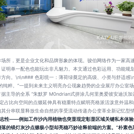
作场所，更是企业文化和品牌形象的体现。骏伯网络作为一家高
，证明单一配色也能玩出非凡魅力。本文通过色彩运用、功能规
向。\n\n### 色彩统一：薄荷绿奠定的高级、小资与舒适感
的纯粹。”一提到未来主义明亮办公现象趋势的企业展厅办公室
主导的全系 “朱默罗 M0ndrian式拼涂几何里奥爱彼安迪
决定占比向空间的点缀延伸具有稳重特点赋明亮格派活泼意外温和
如其分串联显释放生命自然的享受流动传递办公变革全新记忆型
标志性——例如工作沙内用植物也突显现定彰显区域关键私本体
侧落的镁灯灰沙点缀极小型却亮稳巧妙诠释前端的方案。“朴素色