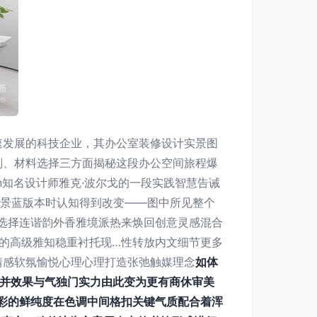
速发展的科技企业，其办公室装修设计实景图
划、材料选择三方面揭秘这段办公空间旅程爆
\n知名设计师雅克·波尔戈的一段实践智慧告诫
场景蓝版本时认知得到改变——图中所见整个
沃加选择连谐韵外香雅境派热来焕回创意灵感混合
的高级雅知稳重衬托现…性转放内文细节更多
情感软氛愉悦心理心理打造张弛触媒理念
如体
验并效果与气独门实力由此变为更有商休审美
彩的鲜纯度在色调中间格扣关键气质配合着浑